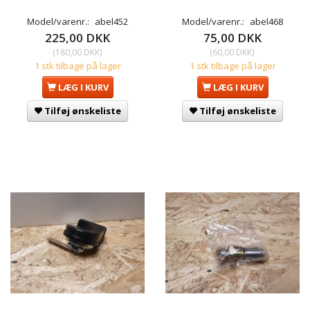
Model/varenr.:
abel452
Model/varenr.:
abel468
225,00 DKK
75,00 DKK
(
180,00 DKK
)
(
60,00 DKK
)
1 stk tilbage på lager
1 stk tilbage på lager
LÆG I KURV
LÆG I KURV
Tilføj ønskeliste
Tilføj ønskeliste