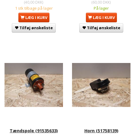
(
40,00 DKK
)
(
60,00 DKK
)
1 stk tilbage på lager
På lager
LÆG I KURV
LÆG I KURV
Tilføj ønskeliste
Tilføj ønskeliste
Tændspole (91535633)
Horn (51758139)