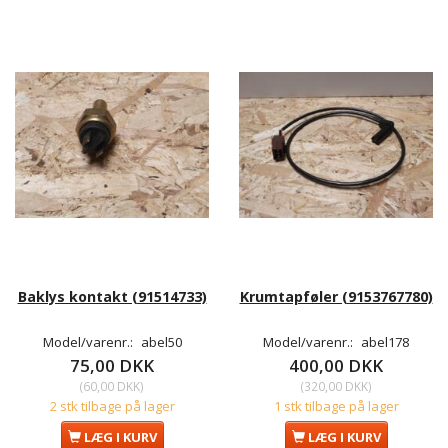
Baklys kontakt (91514733)
Krumtapføler (9153767780)
Model/varenr.:
abel50
Model/varenr.:
abel178
75,00 DKK
400,00 DKK
(
60,00 DKK
)
(
320,00 DKK
)
2 stk tilbage på lager
1 stk tilbage på lager
LÆG I KURV
LÆG I KURV