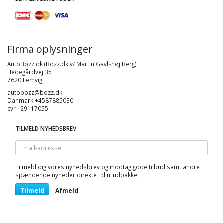
Firma oplysninger
AutoBozz.dk (Bozz.dk v/ Martin Gavlshøj Berg)
Hedegårdvej 35
7620 Lemvig
autobozz@bozz.dk
Danmark +4587885030
cvr : 29117055
TILMELD NYHEDSBREV
Email-
adresse
Tilmeld dig vores nyhedsbrev og modtag gode tilbud samt andre
spændende nyheder direkte i din indbakke.
Tilmeld
Afmeld