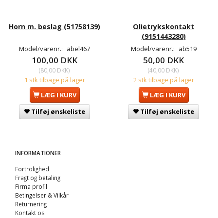
Horn m. beslag (51758139)
Olietrykskontakt
(9151443280)
Model/varenr.:
abel467
Model/varenr.:
ab519
100,00 DKK
50,00 DKK
(
80,00 DKK
)
(
40,00 DKK
)
1 stk tilbage på lager
2 stk tilbage på lager
LÆG I KURV
LÆG I KURV
Tilføj ønskeliste
Tilføj ønskeliste
INFORMATIONER
Fortrolighed
Fragt og betaling
Firma profil
Betingelser & Vilkår
Returnering
Kontakt os