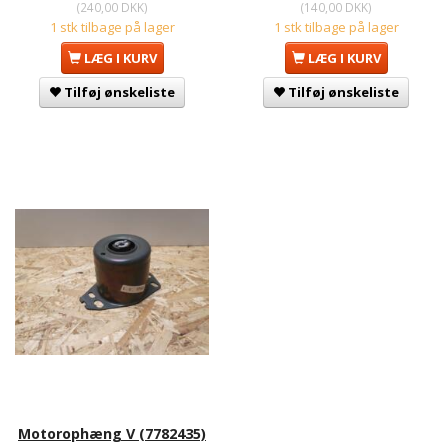
(
240,00 DKK
)
(
140,00 DKK
)
1 stk tilbage på lager
1 stk tilbage på lager
LÆG I KURV
LÆG I KURV
Tilføj ønskeliste
Tilføj ønskeliste
Motorophæng V (7782435)