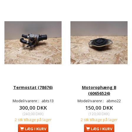
Termostat (78676)
Motorophæng B
(60656524)
Model/varenr.:
abts13
Model/varenr.:
abmo22
300,00 DKK
150,00 DKK
(
240,00 DKK
)
(
120,00 DKK
)
2 stk tilbage på lager
2 stk tilbage på lager
LÆG I KURV
LÆG I KURV