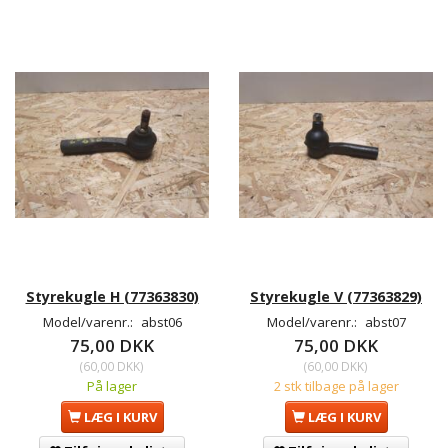
Styrekugle H (77363830)
Styrekugle V (77363829)
Model/varenr.:
abst06
Model/varenr.:
abst07
75,00 DKK
75,00 DKK
(
60,00 DKK
)
(
60,00 DKK
)
På lager
2 stk tilbage på lager
LÆG I KURV
LÆG I KURV