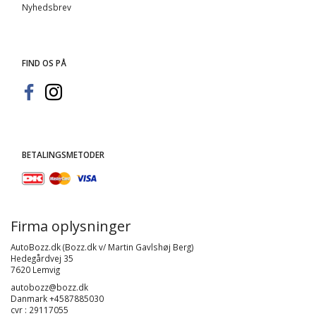
Nyhedsbrev
FIND OS PÅ
BETALINGSMETODER
Firma oplysninger
AutoBozz.dk (Bozz.dk v/ Martin Gavlshøj Berg)
Hedegårdvej 35
7620 Lemvig
autobozz@bozz.dk
Danmark +4587885030
cvr : 29117055