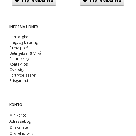
Tilføj ønskeliste
Tilføj ønskeliste
INFORMATIONER
Fortrolighed
Fragt og betaling
Firma profil
Betingelser & Vilkår
Returnering
Kontakt os
Oversigt
Fortrydelsesret
Prisgaranti
KONTO
Min konto
Adressebog
Ønskeliste
Ordrehistorik