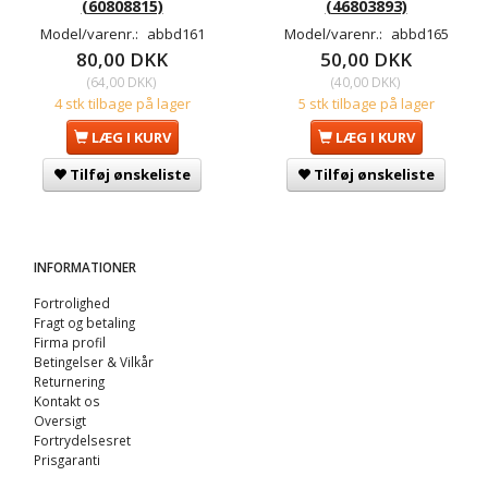
(60808815)
(46803893)
Model/varenr.:
abbd161
Model/varenr.:
abbd165
80,00 DKK
50,00 DKK
(
64,00 DKK
)
(
40,00 DKK
)
4 stk tilbage på lager
5 stk tilbage på lager
LÆG I KURV
LÆG I KURV
Tilføj ønskeliste
Tilføj ønskeliste
INFORMATIONER
Fortrolighed
Fragt og betaling
Firma profil
Betingelser & Vilkår
Returnering
Kontakt os
Oversigt
Fortrydelsesret
Prisgaranti