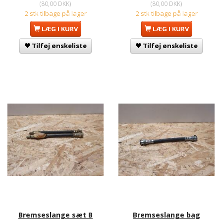
(
80,00 DKK
)
(
80,00 DKK
)
2 stk tilbage på lager
2 stk tilbage på lager
LÆG I KURV
LÆG I KURV
Tilføj ønskeliste
Tilføj ønskeliste
Bremseslange sæt B
Bremseslange bag