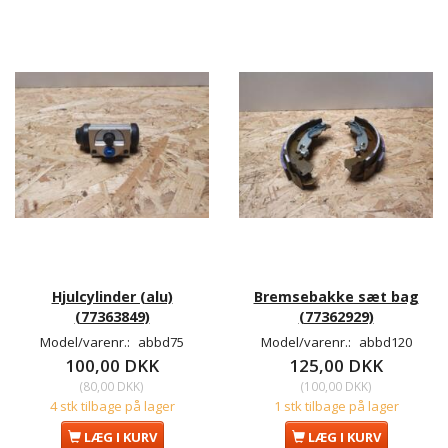
Hjulcylinder (alu)
Bremsebakke sæt bag
(77363849)
(77362929)
Model/varenr.:
abbd75
Model/varenr.:
abbd120
100,00 DKK
125,00 DKK
(
80,00 DKK
)
(
100,00 DKK
)
4 stk tilbage på lager
1 stk tilbage på lager
LÆG I KURV
LÆG I KURV