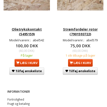
Olietrykskontakt
Strømfordeler rotor
(5495159)
(7901593722)
Model/varenr.:
abel542
Model/varenr.:
abel579
100,00 DKK
75,00 DKK
(
80,00 DKK
)
(
60,00 DKK
)
På lager
1 stk tilbage på lager
LÆG I KURV
LÆG I KURV
Tilføj ønskeliste
Tilføj ønskeliste
INFORMATIONER
Fortrolighed
Fragt og betaling