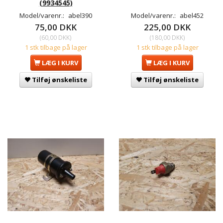
(9934545)
Model/varenr.:
abel390
Model/varenr.:
abel452
75,00 DKK
225,00 DKK
(
60,00 DKK
)
(
180,00 DKK
)
1 stk tilbage på lager
1 stk tilbage på lager
LÆG I KURV
LÆG I KURV
Tilføj ønskeliste
Tilføj ønskeliste