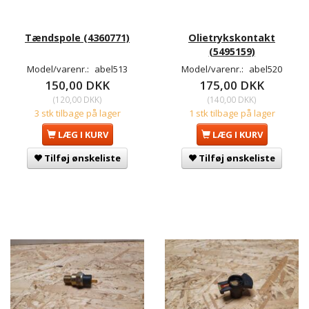
Tændspole (4360771)
Olietrykskontakt
(5495159)
Model/varenr.:
abel513
Model/varenr.:
abel520
150,00 DKK
175,00 DKK
(
120,00 DKK
)
(
140,00 DKK
)
3 stk tilbage på lager
1 stk tilbage på lager
LÆG I KURV
LÆG I KURV
Tilføj ønskeliste
Tilføj ønskeliste