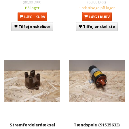
(
80,00 DKK
)
(
60,00 DKK
)
På lager
1 stk tilbage på lager
LÆG I KURV
LÆG I KURV
Tilføj ønskeliste
Tilføj ønskeliste
Strømfordelerdæksel
Tændspole (91535633)