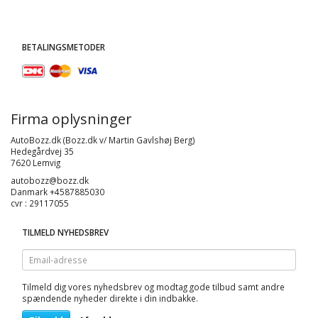
BETALINGSMETODER
Firma oplysninger
AutoBozz.dk (Bozz.dk v/ Martin Gavlshøj Berg)
Hedegårdvej 35
7620 Lemvig
autobozz@bozz.dk
Danmark +4587885030
cvr : 29117055
TILMELD NYHEDSBREV
Email-
adresse
Tilmeld dig vores nyhedsbrev og modtag gode tilbud samt andre
spændende nyheder direkte i din indbakke.