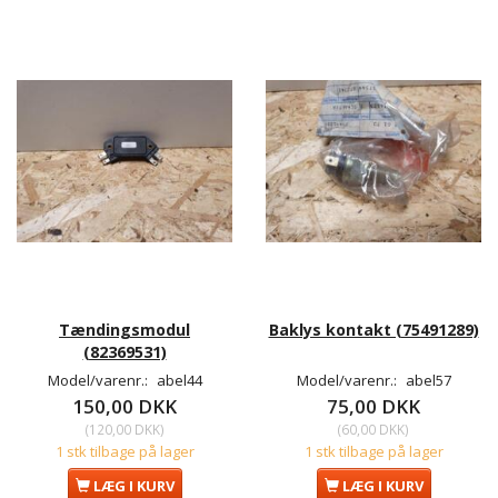
Tændingsmodul
Baklys kontakt (75491289)
(82369531)
Model/varenr.:
abel44
Model/varenr.:
abel57
150,00 DKK
75,00 DKK
(
120,00 DKK
)
(
60,00 DKK
)
1 stk tilbage på lager
1 stk tilbage på lager
LÆG I KURV
LÆG I KURV