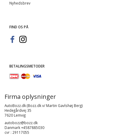
Nyhedsbrev
FIND OS PÅ
BETALINGSMETODER
Firma oplysninger
AutoBozz.dk (Bozz.dk v/ Martin Gavlshøj Berg)
Hedegårdvej 35
7620 Lemvig
autobozz@bozz.dk
Danmark +4587885030
cvr : 29117055