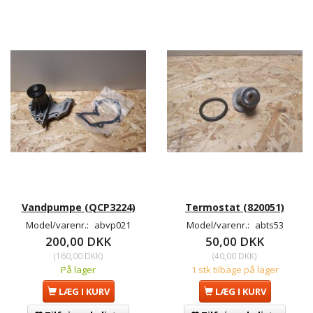
Vandpumpe (QCP3224)
Termostat (820051)
Model/varenr.:
abvp021
Model/varenr.:
abts53
200,00 DKK
50,00 DKK
(
160,00 DKK
)
(
40,00 DKK
)
På lager
1 stk tilbage på lager
LÆG I KURV
LÆG I KURV