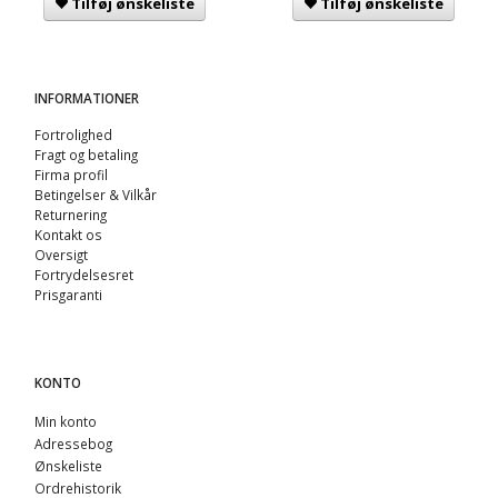
Tilføj ønskeliste
Tilføj ønskeliste
INFORMATIONER
Fortrolighed
Fragt og betaling
Firma profil
Betingelser & Vilkår
Returnering
Kontakt os
Oversigt
Fortrydelsesret
Prisgaranti
KONTO
Min konto
Adressebog
Ønskeliste
Ordrehistorik