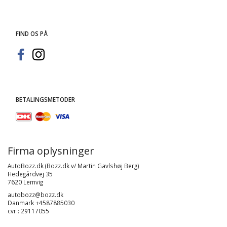
FIND OS PÅ
BETALINGSMETODER
Firma oplysninger
AutoBozz.dk (Bozz.dk v/ Martin Gavlshøj Berg)
Hedegårdvej 35
7620 Lemvig
autobozz@bozz.dk
Danmark +4587885030
cvr : 29117055