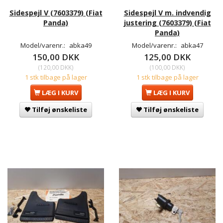
Sidespejl V (7603379) (Fiat
Sidespejl V m. indvendig
Panda)
justering (7603379) (Fiat
Panda)
Model/varenr.:
abka49
Model/varenr.:
abka47
150,00 DKK
125,00 DKK
(
120,00 DKK
)
(
100,00 DKK
)
1 stk tilbage på lager
1 stk tilbage på lager
LÆG I KURV
LÆG I KURV
Tilføj ønskeliste
Tilføj ønskeliste