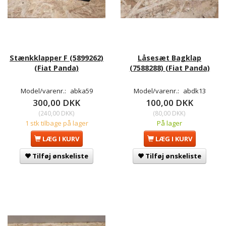
Stænkklapper F (5899262)
Låsesæt Bagklap
(Fiat Panda)
(7588288) (Fiat Panda)
Model/varenr.:
abka59
Model/varenr.:
abdk13
300,00 DKK
100,00 DKK
(
240,00 DKK
)
(
80,00 DKK
)
1 stk tilbage på lager
På lager
LÆG I KURV
LÆG I KURV
Tilføj ønskeliste
Tilføj ønskeliste