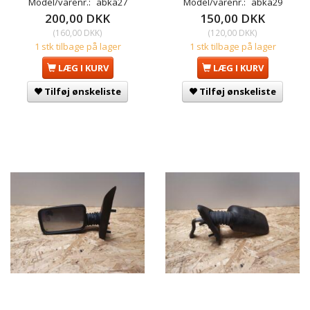
Model/varenr.:
abka27
Model/varenr.:
abka29
200,00 DKK
150,00 DKK
(
160,00 DKK
)
(
120,00 DKK
)
1 stk tilbage på lager
1 stk tilbage på lager
LÆG I KURV
LÆG I KURV
Tilføj ønskeliste
Tilføj ønskeliste