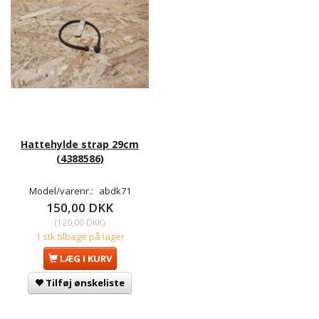
Hattehylde strap 29cm
(4388586)
Model/varenr.:
abdk71
150,00 DKK
(
120,00 DKK
)
1 stk tilbage på lager
LÆG I KURV
Tilføj ønskeliste