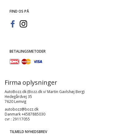
FIND OS PÅ
BETALINGSMETODER
Firma oplysninger
AutoBozz.dk (Bozz.dk v/ Martin Gavlshøj Berg)
Hedegårdvej 35
7620 Lemvig
autobozz@bozz.dk
Danmark +4587885030
cvr : 29117055
TILMELD NYHEDSBREV