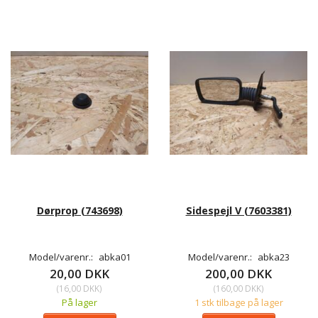
Dørprop (743698)
Sidespejl V (7603381)
Model/varenr.:
abka01
Model/varenr.:
abka23
20,00 DKK
200,00 DKK
(
16,00 DKK
)
(
160,00 DKK
)
På lager
1 stk tilbage på lager