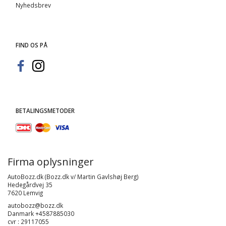
Nyhedsbrev
FIND OS PÅ
BETALINGSMETODER
Firma oplysninger
AutoBozz.dk (Bozz.dk v/ Martin Gavlshøj Berg)
Hedegårdvej 35
7620 Lemvig
autobozz@bozz.dk
Danmark +4587885030
cvr : 29117055