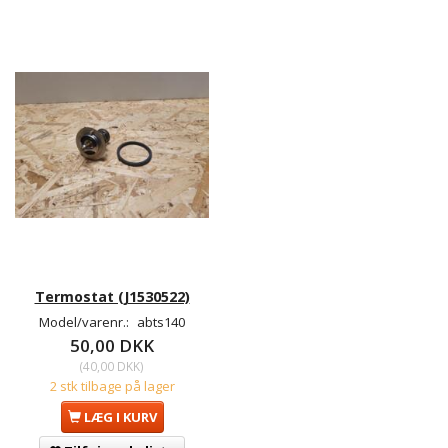
Termostat (J1530522)
Model/varenr.:
abts140
50,00 DKK
(
40,00 DKK
)
2 stk tilbage på lager
LÆG I KURV