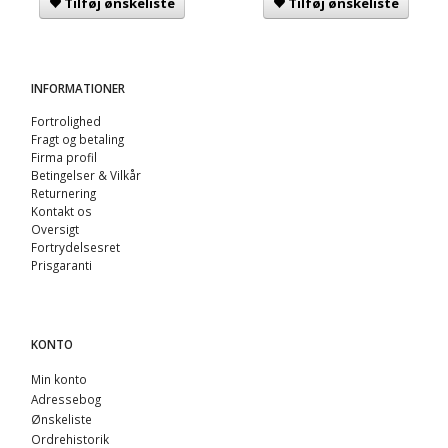
Tilføj ønskeliste
Tilføj ønskeliste
INFORMATIONER
Fortrolighed
Fragt og betaling
Firma profil
Betingelser & Vilkår
Returnering
Kontakt os
Oversigt
Fortrydelsesret
Prisgaranti
KONTO
Min konto
Adressebog
Ønskeliste
Ordrehistorik