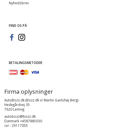
Nyhedsbrev
FIND OS PÅ
BETALINGSMETODER
Firma oplysninger
AutoBozz.dk (Bozz.dk v/ Martin Gavlshøj Berg)
Hedegårdvej 35
7620 Lemvig
autobozz@bozz.dk
Danmark +4587885030
cvr : 29117055