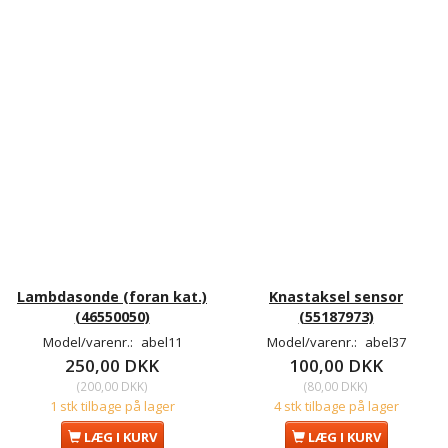
Lambdasonde (foran kat.)
Knastaksel sensor
(46550050)
(55187973)
Model/varenr.:
abel11
Model/varenr.:
abel37
250,00 DKK
100,00 DKK
(
200,00 DKK
)
(
80,00 DKK
)
1 stk tilbage på lager
4 stk tilbage på lager
LÆG I KURV
LÆG I KURV