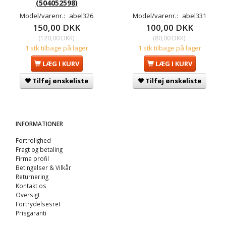
(504052598)
Model/varenr.:
abel326
Model/varenr.:
abel331
150,00 DKK
100,00 DKK
(
120,00 DKK
)
(
80,00 DKK
)
1 stk tilbage på lager
1 stk tilbage på lager
LÆG I KURV
LÆG I KURV
Tilføj ønskeliste
Tilføj ønskeliste
INFORMATIONER
Fortrolighed
Fragt og betaling
Firma profil
Betingelser & Vilkår
Returnering
Kontakt os
Oversigt
Fortrydelsesret
Prisgaranti