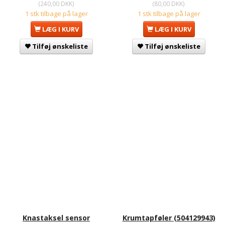
(
240,00 DKK
)
(
80,00 DKK
)
1 stk tilbage på lager
1 stk tilbage på lager
LÆG I KURV
LÆG I KURV
Tilføj ønskeliste
Tilføj ønskeliste
Knastaksel sensor
Krumtapføler (504129943)