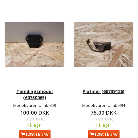
Tændingsmodul
Platiner (60739126)
(60750065)
Model/varenr.:
abel59
Model/varenr.:
abel94
100,00 DKK
75,00 DKK
(
80,00 DKK
)
(
60,00 DKK
)
På lager
På lager
LÆG I KURV
LÆG I KURV