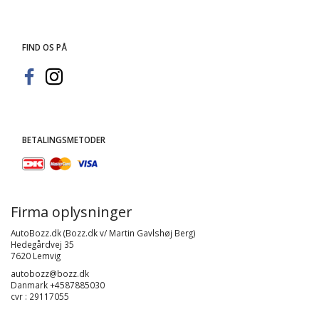
FIND OS PÅ
BETALINGSMETODER
Firma oplysninger
AutoBozz.dk (Bozz.dk v/ Martin Gavlshøj Berg)
Hedegårdvej 35
7620 Lemvig
autobozz@bozz.dk
Danmark +4587885030
cvr : 29117055