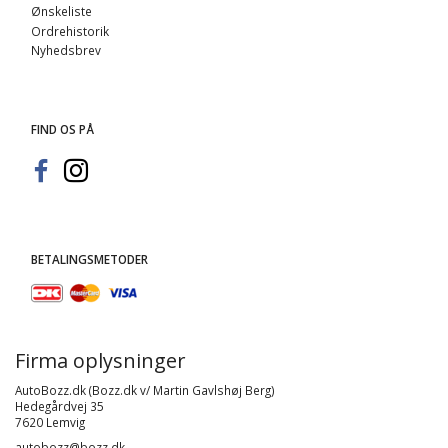
Ønskeliste
Ordrehistorik
Nyhedsbrev
FIND OS PÅ
BETALINGSMETODER
Firma oplysninger
AutoBozz.dk (Bozz.dk v/ Martin Gavlshøj Berg)
Hedegårdvej 35
7620 Lemvig
autobozz@bozz.dk