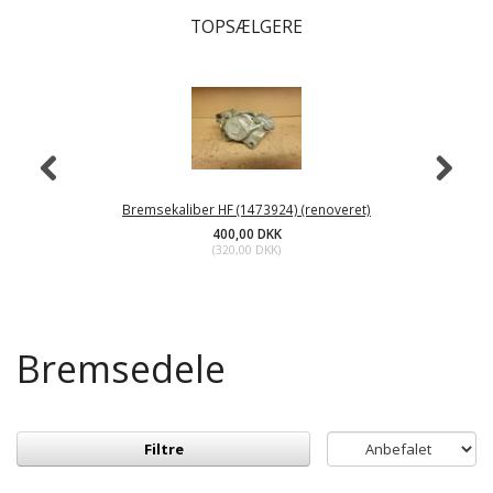
TOPSÆLGERE
Bremsekaliber HF (1473924) (renoveret)
B
400,00 DKK
(
320,00 DKK
)
Bremsedele
Filtre