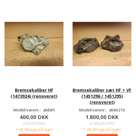
Bremsekaliber HF
Bremsekaliber sæt HF + VF
(1473924) (renoveret)
(1451296 / 1451295)
(renoveret)
Model/varenr.:
abbkh
Model/varenr.:
abbk210
400,00 DKK
1.800,00 DKK
(
320,00 DKK
)
(
1.440,00 DKK
)
1 stk tilbage på lager
1 stk tilbage på lager