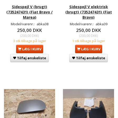
Sidespejl V (brugt)
Sidespejl V elektrisk
(735247431) (Fiat Bravo /
(brugt) (735247431) (Fiat
Marea)
Bravo)
Model/varenr.:
abka38
Model/varenr.:
abka39
250,00 DKK
250,00 DKK
(
200,00 DKK
)
(
200,00 DKK
)
3 stk tilbage på lager
1 stk tilbage på lager
LÆG I KURV
LÆG I KURV
Tilføj ønskeliste
Tilføj ønskeliste