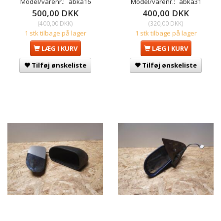
Model/varenr.:
abka16
Model/varenr.:
abka31
500,00 DKK
400,00 DKK
(
400,00 DKK
)
(
320,00 DKK
)
1 stk tilbage på lager
1 stk tilbage på lager
LÆG I KURV
LÆG I KURV
Tilføj ønskeliste
Tilføj ønskeliste