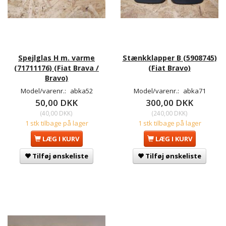
Spejlglas H m. varme
Stænkklapper B (5908745)
(71711176) (Fiat Brava /
(Fiat Bravo)
Bravo)
Model/varenr.:
abka52
Model/varenr.:
abka71
50,00 DKK
300,00 DKK
(
40,00 DKK
)
(
240,00 DKK
)
1 stk tilbage på lager
1 stk tilbage på lager
LÆG I KURV
LÆG I KURV
Tilføj ønskeliste
Tilføj ønskeliste