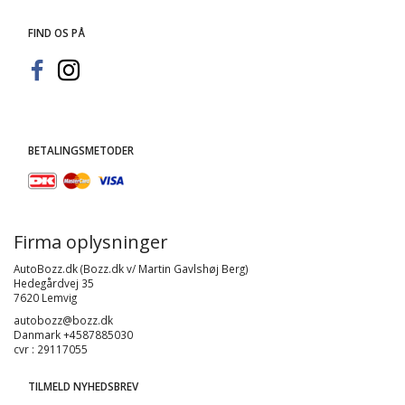
FIND OS PÅ
BETALINGSMETODER
Firma oplysninger
AutoBozz.dk (Bozz.dk v/ Martin Gavlshøj Berg)
Hedegårdvej 35
7620 Lemvig
autobozz@bozz.dk
Danmark +4587885030
cvr : 29117055
TILMELD NYHEDSBREV