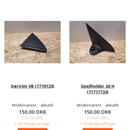
Dørtrim VB (7770133)
Spejlholder 3d H
(71717733)
Model/varenr.:
abka03
Model/varenr.:
abka06
150,00 DKK
150,00 DKK
(
120,00 DKK
)
(
120,00 DKK
)
2 stk tilbage på lager
1 stk tilbage på lager