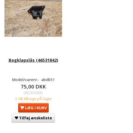
Bagklapslås (46531842)
Model/varenr.:
abdk51
75,00 DKK
(
60,00 DKK
)
1 stk tilbage på lager
LÆG I KURV
Tilføj ønskeliste