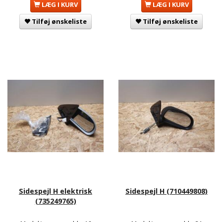
LÆG I KURV
LÆG I KURV
Tilføj ønskeliste
Tilføj ønskeliste
Sidespejl H elektrisk
Sidespejl H (710449808)
(735249765)