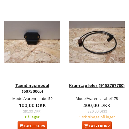
Tændingsmodul
Krumtapføler (9153767780)
(60750065)
Model/varenr.:
abel59
Model/varenr.:
abel178
100,00 DKK
400,00 DKK
(
80,00 DKK
)
(
320,00 DKK
)
På lager
1 stk tilbage på lager
LÆG I KURV
LÆG I KURV