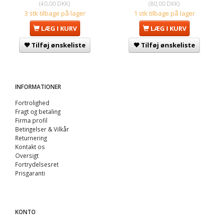
(
40,00 DKK
)
(
80,00 DKK
)
3 stk tilbage på lager
1 stk tilbage på lager
LÆG I KURV
LÆG I KURV
Tilføj ønskeliste
Tilføj ønskeliste
INFORMATIONER
Fortrolighed
Fragt og betaling
Firma profil
Betingelser & Vilkår
Returnering
Kontakt os
Oversigt
Fortrydelsesret
Prisgaranti
KONTO