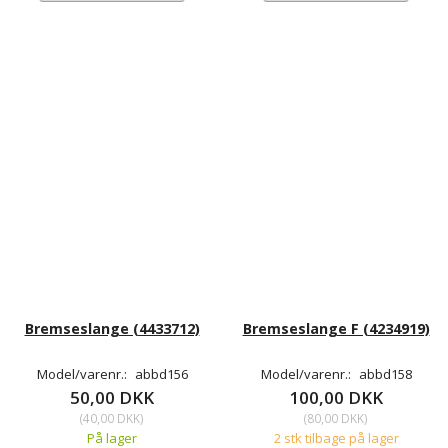
Bremseslange (4433712)
Bremseslange F (4234919)
Model/varenr.:
abbd156
Model/varenr.:
abbd158
50,00 DKK
100,00 DKK
(
40,00 DKK
)
(
80,00 DKK
)
På lager
2 stk tilbage på lager