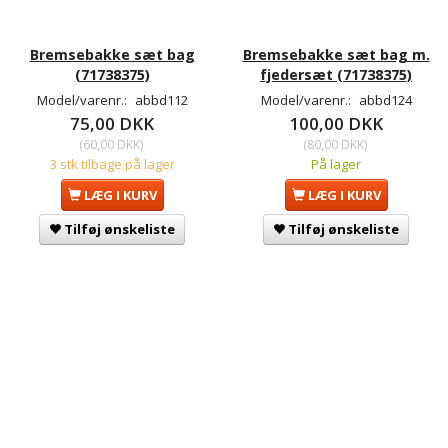
Bremsebakke sæt bag
Bremsebakke sæt bag m.
(71738375)
fjedersæt (71738375)
Model/varenr.:
abbd112
Model/varenr.:
abbd124
75,00 DKK
100,00 DKK
(
60,00 DKK
)
(
80,00 DKK
)
3 stk tilbage på lager
På lager
LÆG I KURV
LÆG I KURV
Tilføj ønskeliste
Tilføj ønskeliste