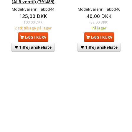
(ALB ventil) (791459)
Model/varenr.:
abbd44
Model/varenr.:
abbd46
125,00 DKK
40,00 DKK
(
100,00 DKK
)
(
32,00 DKK
)
2 stk tilbage på lager
På lager
LÆG I KURV
LÆG I KURV
Tilføj ønskeliste
Tilføj ønskeliste