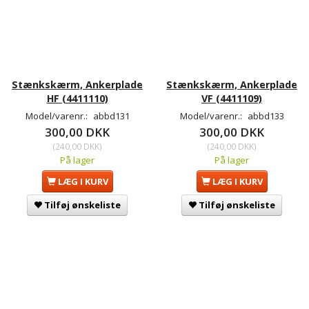
Stænkskærm, Ankerplade
Stænkskærm, Ankerplade
HF (4411110)
VF (4411109)
Model/varenr.:
abbd131
Model/varenr.:
abbd133
300,00 DKK
300,00 DKK
(
240,00 DKK
)
(
240,00 DKK
)
På lager
På lager
LÆG I KURV
LÆG I KURV
Tilføj ønskeliste
Tilføj ønskeliste