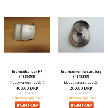
Bremsekaliber HF
Bremsetromle sæt bag
(4395658)
(4345289)
Model/varenr.:
abbk17
Model/varenr.:
abbt03
400,00 DKK
200,00 DKK
(
320,00 DKK
)
(
160,00 DKK
)
2 stk tilbage på lager
3 stk tilbage på lager
LÆG I KURV
LÆG I KURV