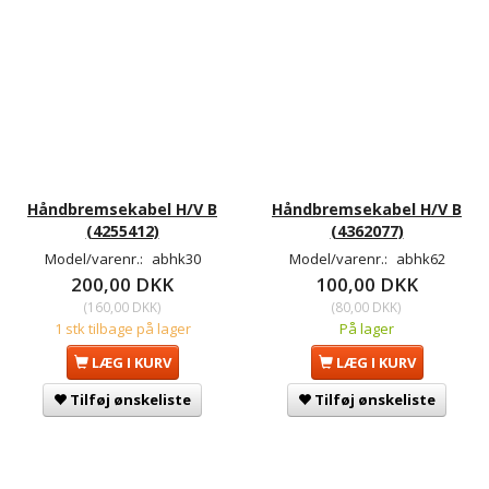
Håndbremsekabel H/V B
Håndbremsekabel H/V B
(4255412)
(4362077)
Model/varenr.:
abhk30
Model/varenr.:
abhk62
200,00 DKK
100,00 DKK
(
160,00 DKK
)
(
80,00 DKK
)
1 stk tilbage på lager
På lager
LÆG I KURV
LÆG I KURV
Tilføj ønskeliste
Tilføj ønskeliste