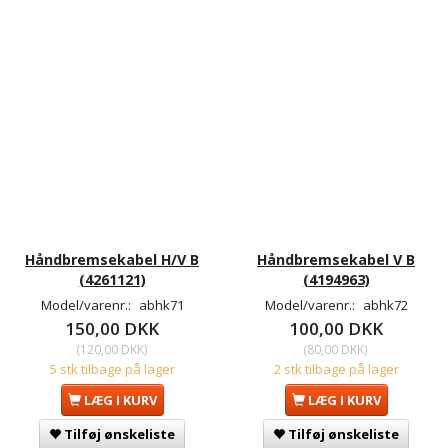
Håndbremsekabel H/V B
Håndbremsekabel V B
(4261121)
(4194963)
Model/varenr.:
abhk71
Model/varenr.:
abhk72
150,00 DKK
100,00 DKK
(
120,00 DKK
)
(
80,00 DKK
)
5 stk tilbage på lager
2 stk tilbage på lager
LÆG I KURV
LÆG I KURV
Tilføj ønskeliste
Tilføj ønskeliste