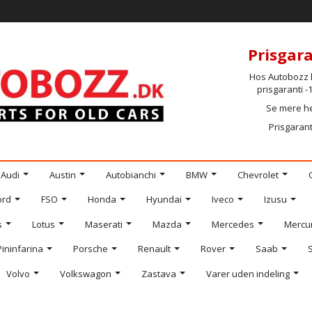
Prisgara
Hos Autobozz h
prisgaranti 
Se mere h
Prisgarant
Audi
Austin
Autobianchi
BMW
Chevrolet
ord
FSO
Honda
Hyundai
Iveco
Izusu
s
Lotus
Maserati
Mazda
Mercedes
Mercu
Pininfarina
Porsche
Renault
Rover
Saab
Volvo
Volkswagon
Zastava
Varer uden indeling