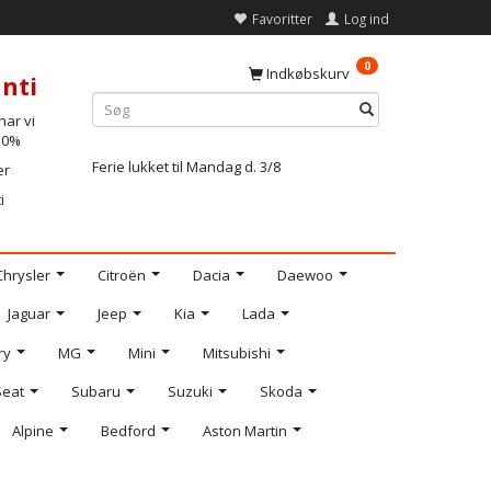
Favoritter
Log ind
0
Indkøbskurv
nti
ar vi
-10%
Ferie lukket til Mandag d. 3/8
er
i
Chrysler
Citroën
Dacia
Daewoo
Jaguar
Jeep
Kia
Lada
ry
MG
Mini
Mitsubishi
Seat
Subaru
Suzuki
Skoda
Alpine
Bedford
Aston Martin