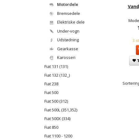
Motordele
Vand
Bremsedele
Model
Elektriske dele
Under-vogn
Udstødning
3 s
Gearkasse
Karosseri
T
Fiat 131 (131)
Fiat 132 (132_)
Sortering
Fiat 238
Fiat 500
Fiat 500 (312)
Fiat 500L (351,352)
Fiat 500X (334)
Fiat 850
Fiat 1100 - 1200