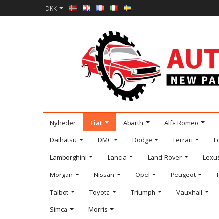
DKK
Nyheder
Fiat
Abarth
Alfa Romeo
Daihatsu
DMC
Dodge
Ferrari
F
Lamborghini
Lancia
Land-Rover
Lexu
Morgan
Nissan
Opel
Peugeot
Talbot
Toyota
Triumph
Vauxhall
Simca
Morris