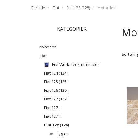
Forside
Fiat
Fiat 128 (128)
Motordele
Mo
KATEGORIER
Nyheder
Sortering
Fiat
Fiat Værksteds-manualer
Fiat 124 (124)
Fiat 125 (125)
Fiat 126 (126)
Fiat 127 (127)
Fiat 127 II
Fiat 127 III
Fiat 128 (128)
Lygter