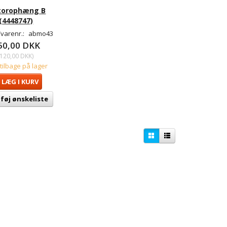
torophæng B
(4448747)
varenr.:
abmo43
50,00 DKK
120,00 DKK
)
 tilbage på lager
LÆG I KURV
lføj ønskeliste