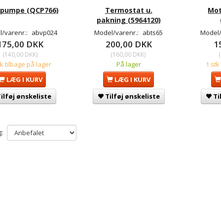
pumpe (QCP766)
Termostat u.
Mo
pakning (5964120)
/varenr.:
abvp024
Model/varenr.:
abts65
Model/
175,00 DKK
200,00 DKK
1
(
140,00 DKK
)
(
160,00 DKK
)
(
tk tilbage på lager
På lager
1 stk
LÆG I KURV
LÆG I KURV
ilføj ønskeliste
Tilføj ønskeliste
Ti
: