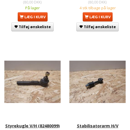
(
80,00 DKK
)
(
80,00 DKK
)
På lager
4 stk tilbage på lager
LÆG I KURV
LÆG I KURV
Tilføj ønskeliste
Tilføj ønskeliste
Styrekugle V/H (82480099)
Stabilisatorarm H/V