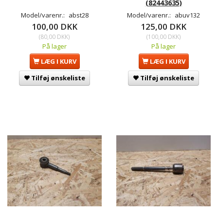
(82443635)
Model/varenr.:
abst28
Model/varenr.:
abuv132
100,00 DKK
125,00 DKK
(
80,00 DKK
)
(
100,00 DKK
)
På lager
På lager
LÆG I KURV
LÆG I KURV
Tilføj ønskeliste
Tilføj ønskeliste