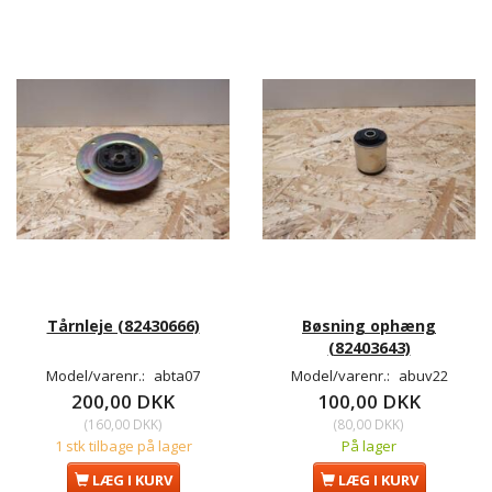
Tårnleje (82430666)
Bøsning ophæng
(82403643)
Model/varenr.:
abta07
Model/varenr.:
abuv22
200,00 DKK
100,00 DKK
(
160,00 DKK
)
(
80,00 DKK
)
1 stk tilbage på lager
På lager
LÆG I KURV
LÆG I KURV