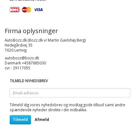
Firma oplysninger
AutoBozz.dk (Bozz.dk v/ Martin Gavlshøj Berg)
Hedegårdvej 35
7620 Lemvig
autobozz@bozz.dk
Danmark +4587885030
cvr : 29117055
TILMELD NYHEDSBREV
Email-
adresse
Tilmeld dig vores nyhedsbrev og modtag gode tilbud samt andre
spændende nyheder direkte i din indbakke.
Tilmeld
Afmeld