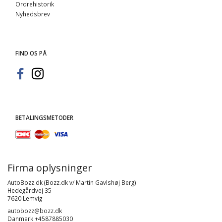
Ordrehistorik
Nyhedsbrev
FIND OS PÅ
BETALINGSMETODER
Firma oplysninger
AutoBozz.dk (Bozz.dk v/ Martin Gavlshøj Berg)
Hedegårdvej 35
7620 Lemvig
autobozz@bozz.dk
Danmark +4587885030