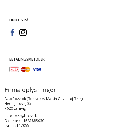
FIND OS PÅ
BETALINGSMETODER
Firma oplysninger
AutoBozz.dk (Bozz.dk v/ Martin Gavlshøj Berg)
Hedegårdvej 35
7620 Lemvig
autobozz@bozz.dk
Danmark +4587885030
cvr : 29117055