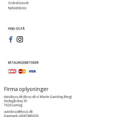
Ordrehistorik
Nyhedsbrev
FIND OS PÅ
BETALINGSMETODER
Firma oplysninger
AutoBozz.dk (Bozz.dk v/ Martin Gavlshøj Berg)
Hedegårdvej 35
7620 Lemvig
autobozz@bozz.dk
Danmark +4587885030