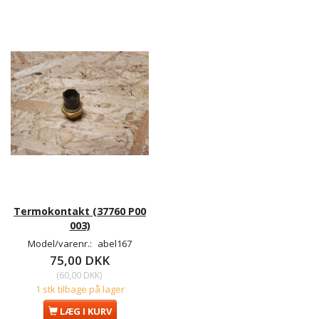
Termokontakt (37760 P00
003)
Model/varenr.:
abel167
75,00 DKK
(
60,00 DKK
)
1 stk tilbage på lager
LÆG I KURV