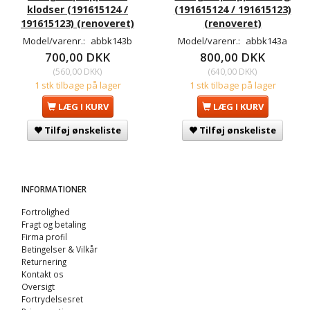
klodser (191615124 /
(191615124 / 191615123)
191615123) (renoveret)
(renoveret)
Model/varenr.:
abbk143b
Model/varenr.:
abbk143a
700,00 DKK
800,00 DKK
(
560,00 DKK
)
(
640,00 DKK
)
1 stk tilbage på lager
1 stk tilbage på lager
LÆG I KURV
LÆG I KURV
Tilføj ønskeliste
Tilføj ønskeliste
INFORMATIONER
Fortrolighed
Fragt og betaling
Firma profil
Betingelser & Vilkår
Returnering
Kontakt os
Oversigt
Fortrydelsesret