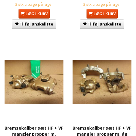
3 stk tilbage på lager
3 stk tilbage på lager
LÆG I KURV
LÆG I KURV
Tilføj ønskeliste
Tilføj ønskeliste
Bremsekaliber sæt HF + VF
Bremsekaliber sæt HF + VF
mangler propper m.
mangler propper m. åg