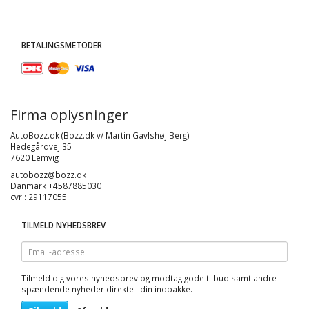
BETALINGSMETODER
Firma oplysninger
AutoBozz.dk (Bozz.dk v/ Martin Gavlshøj Berg)
Hedegårdvej 35
7620 Lemvig
autobozz@bozz.dk
Danmark +4587885030
cvr : 29117055
TILMELD NYHEDSBREV
Email-
adresse
Tilmeld dig vores nyhedsbrev og modtag gode tilbud samt andre
spændende nyheder direkte i din indbakke.