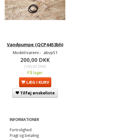
Vandpumpe (QCP4453bh)
Model/varenr.:
abvp51
200,00 DKK
(
160,00 DKK
)
På lager
LÆG I KURV
Tilføj ønskeliste
INFORMATIONER
Fortrolighed
Fragt og betaling