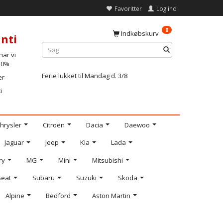
Favoritter
Log ind
0
Indkøbskurv
nti
ar vi
-10%
Ferie lukket til Mandag d. 3/8
er
i
hrysler
Citroën
Dacia
Daewoo
Jaguar
Jeep
Kia
Lada
ry
MG
Mini
Mitsubishi
Seat
Subaru
Suzuki
Skoda
Alpine
Bedford
Aston Martin