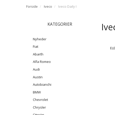
Forside
Iveco
Iveco Daily I
Ive
KATEGORIER
Nyheder
Fiat
EL
Abarth
Alfa Romeo
Audi
Austin
Autobianchi
BMW
Chevrolet
Chrysler
Citroën