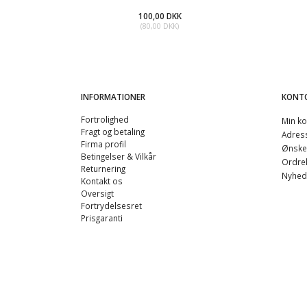
100,00 DKK
45
(
80,00 DKK
)
(
36
INFORMATIONER
KONT
Fortrolighed
Min ko
Fragt og betaling
Adres
Firma profil
Ønskel
Betingelser & Vilkår
Ordreh
Returnering
Nyhed
Kontakt os
Oversigt
Fortrydelsesret
Prisgaranti