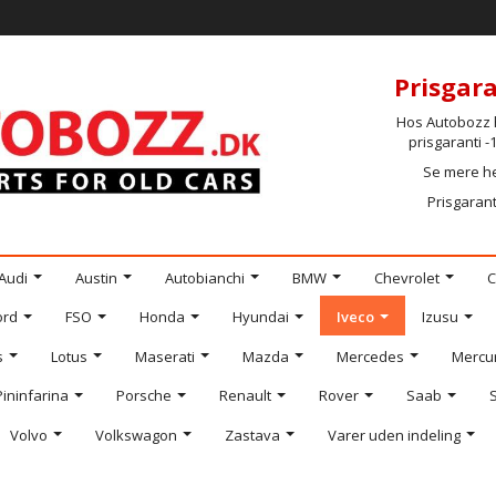
Prisgara
Hos Autobozz h
prisgaranti 
Se mere h
Prisgarant
Audi
Austin
Autobianchi
BMW
Chevrolet
C
ord
FSO
Honda
Hyundai
Iveco
Izusu
s
Lotus
Maserati
Mazda
Mercedes
Mercu
Pininfarina
Porsche
Renault
Rover
Saab
Volvo
Volkswagon
Zastava
Varer uden indeling