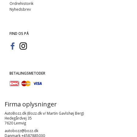
Ordrehistorik
Nyhedsbrev
FIND OS PÅ
BETALINGSMETODER
Firma oplysninger
AutoBozz.dk (Bozz.dk v/ Martin Gavlshøj Berg)
Hedegårdvej 35
7620 Lemvig
autobozz@bozz.dk
Danmark +4587885030