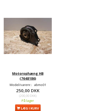
Motorophæng HB
(7648186)
Model/varenr.:
abmo01
250,00 DKK
(
200,00 DKK
)
På lager
LÆG I KURV