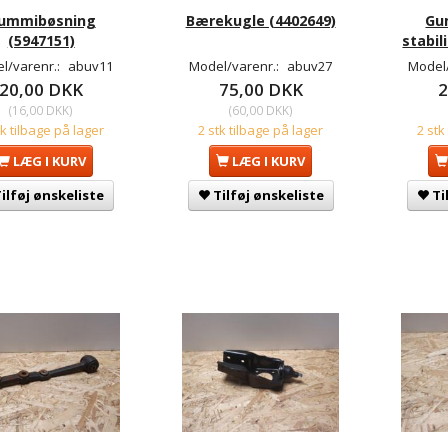
ummibøsning
Bærekugle (4402649)
Gu
(5947151)
stabil
l/varenr.:
abuv11
Model/varenr.:
abuv27
Model
20,00 DKK
75,00 DKK
2
(
16,00 DKK
)
(
60,00 DKK
)
tk tilbage på lager
2 stk tilbage på lager
2 stk
LÆG I KURV
LÆG I KURV
ilføj ønskeliste
Tilføj ønskeliste
Ti