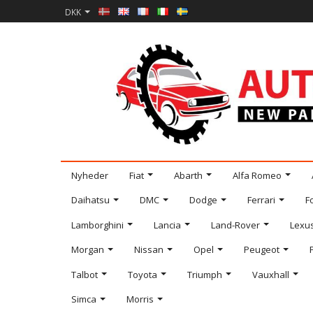
DKK
Nyheder
Fiat
Abarth
Alfa Romeo
Daihatsu
DMC
Dodge
Ferrari
F
Lamborghini
Lancia
Land-Rover
Lexu
Morgan
Nissan
Opel
Peugeot
Talbot
Toyota
Triumph
Vauxhall
Simca
Morris