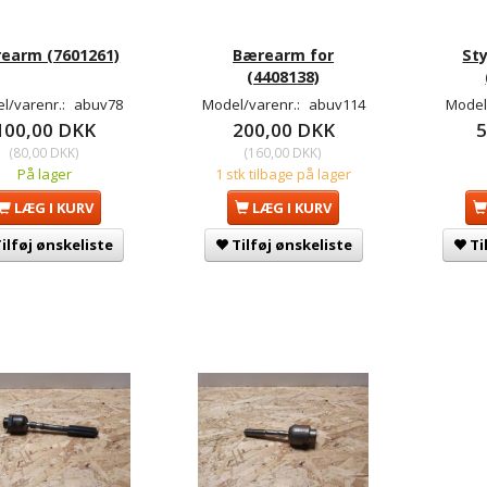
earm (7601261)
Bærearm for
St
(4408138)
l/varenr.:
abuv78
Model/varenr.:
abuv114
Model
100,00 DKK
200,00 DKK
5
(
80,00 DKK
)
(
160,00 DKK
)
På lager
1 stk tilbage på lager
LÆG I KURV
LÆG I KURV
ilføj ønskeliste
Tilføj ønskeliste
Ti