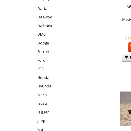
G
Dacia
Daewoo
Mode
Daihatsu
DMC
2 s
Dodge
Ferrari
T
Ford
FSO
Honda
Hyundai
Iveco
Izusu
Jaguar
Jeep
Kia