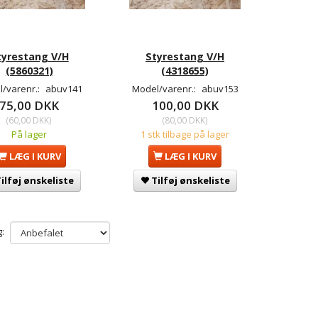
tyrestang V/H
Styrestang V/H
(5860321)
(4318655)
/varenr.:
abuv141
Model/varenr.:
abuv153
75,00 DKK
100,00 DKK
(
60,00 DKK
)
(
80,00 DKK
)
På lager
1 stk tilbage på lager
LÆG I KURV
LÆG I KURV
ilføj ønskeliste
Tilføj ønskeliste
: