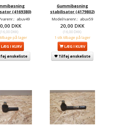
mmibøsning
Gummibøsning
isator (4169380)
stabilisator (4179802)
/varenr.:
abuv49
Model/varenr.:
abuv59
0,00 DKK
20,00 DKK
(
16,00 DKK
)
(
16,00 DKK
)
 tilbage på lager
1 stk tilbage på lager
LÆG I KURV
LÆG I KURV
lføj ønskeliste
Tilføj ønskeliste