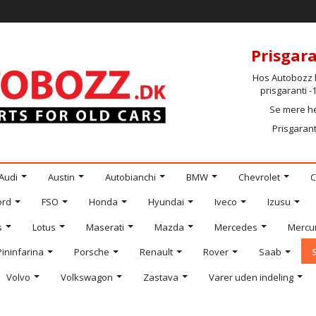
Prisgara
Hos Autobozz h
prisgaranti 
Se mere h
Prisgarant
Audi
Austin
Autobianchi
BMW
Chevrolet
C
ord
FSO
Honda
Hyundai
Iveco
Izusu
s
Lotus
Maserati
Mazda
Mercedes
Mercu
Pininfarina
Porsche
Renault
Rover
Saab
Volvo
Volkswagon
Zastava
Varer uden indeling