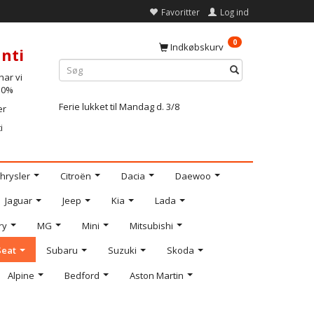
Favoritter
Log ind
0
Indkøbskurv
nti
ar vi
-10%
Ferie lukket til Mandag d. 3/8
er
i
hrysler
Citroën
Dacia
Daewoo
Jaguar
Jeep
Kia
Lada
ry
MG
Mini
Mitsubishi
Seat
Subaru
Suzuki
Skoda
Alpine
Bedford
Aston Martin