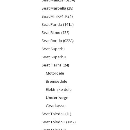
Seat Malaga (023A)
Seat Marbella (28)
Seat Mii (KF1, KE1)
Seat Panda (141a)
Seat Ritmo (138)
Seat Ronda (022A)
Seat Superb I
Seat Superb II
Seat Terra (24)
Motordele
Bremsedele
Elektriske dele
Under-vogn
Gearkasse
Seat Toledo I (1L)
Seat Toledo II (1M2)