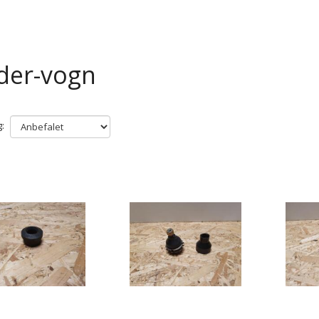
der-vogn
: