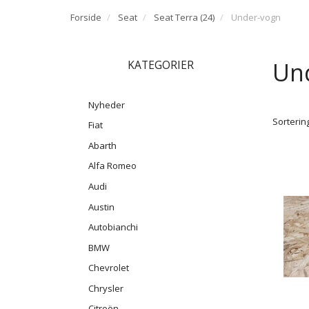
Forside
Seat
Seat Terra (24)
Under-vogn
Un
KATEGORIER
Nyheder
Sortering
Fiat
Abarth
Alfa Romeo
Audi
Austin
Autobianchi
BMW
Chevrolet
Chrysler
Citroën