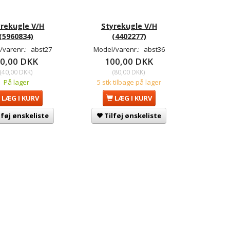
yrekugle V/H
Styrekugle V/H
(5960834)
(4402277)
/varenr.:
abst27
Model/varenr.:
abst36
0,00 DKK
100,00 DKK
(
40,00 DKK
)
(
80,00 DKK
)
På lager
5 stk tilbage på lager
LÆG I KURV
LÆG I KURV
lføj ønskeliste
Tilføj ønskeliste