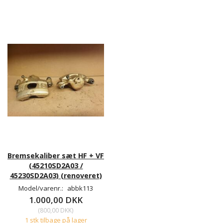
Bremsekaliber sæt HF + VF
(45210SD2A03 /
45230SD2A03) (renoveret)
Model/varenr.:
abbk113
1.000,00 DKK
(
800,00 DKK
)
1 stk tilbage på lager