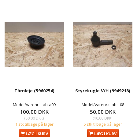
Tårnleje (5960254)
Styrekugle V/H (9949218)
Model/varenr.:
abta09
Model/varenr.:
abst08
100,00 DKK
50,00 DKK
(
80,00 DKK
)
(
40,00 DKK
)
1 stk tilbage på lager
5 stk tilbage på lager
LÆG I KURV
LÆG I KURV