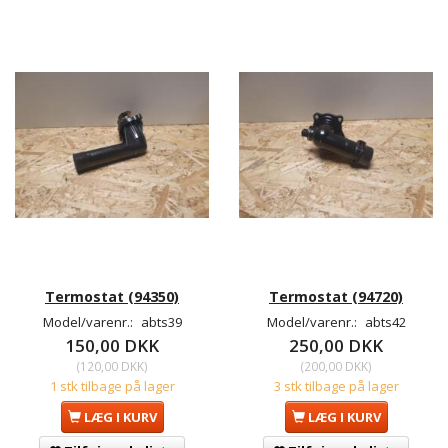
Termostat (94350)
Termostat (94720)
Model/varenr.:
abts39
Model/varenr.:
abts42
150,00 DKK
250,00 DKK
(
120,00 DKK
)
(
200,00 DKK
)
1 stk tilbage på lager
3 stk tilbage på lager
LÆG I KURV
LÆG I KURV