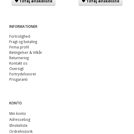
Tilføj ønskeliste
Tilføj ønskeliste
INFORMATIONER
Fortrolighed
Fragt og betaling
Firma profil
Betingelser & Vilkår
Returnering
Kontakt os
Oversigt
Fortrydelsesret
Prisgaranti
KONTO
Min konto
Adressebog
Ønskeliste
Ordrehistorik