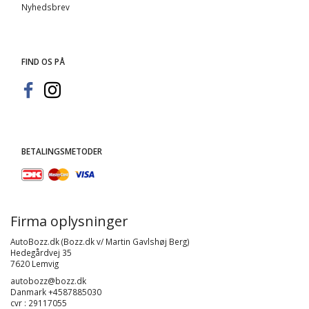
Nyhedsbrev
FIND OS PÅ
BETALINGSMETODER
Firma oplysninger
AutoBozz.dk (Bozz.dk v/ Martin Gavlshøj Berg)
Hedegårdvej 35
7620 Lemvig
autobozz@bozz.dk
Danmark +4587885030
cvr : 29117055