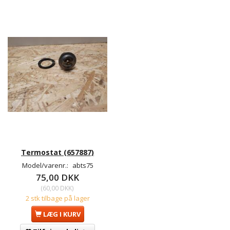
Termostat (657887)
Model/varenr.:
abts75
75,00 DKK
(
60,00 DKK
)
2 stk tilbage på lager
LÆG I KURV