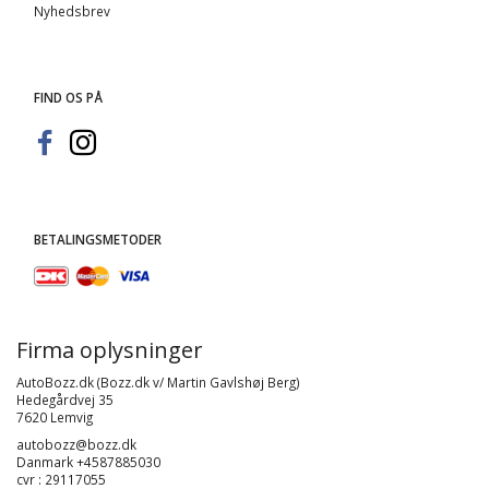
Nyhedsbrev
FIND OS PÅ
BETALINGSMETODER
Firma oplysninger
AutoBozz.dk (Bozz.dk v/ Martin Gavlshøj Berg)
Hedegårdvej 35
7620 Lemvig
autobozz@bozz.dk
Danmark +4587885030
cvr : 29117055