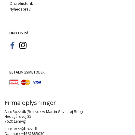
Ordrehistorik
Nyhedsbrev
FIND OS PÅ
BETALINGSMETODER
Firma oplysninger
AutoBozz.dk (Bozz.dk v/ Martin Gavlshøj Berg)
Hedegårdvej 35
7620 Lemvig
autobozz@bozz.dk
Danmark +4587885030