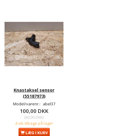
Knastaksel sensor
(55187973)
Model/varenr.:
abel37
100,00 DKK
(
80,00 DKK
)
4 stk tilbage på lager
LÆG I KURV