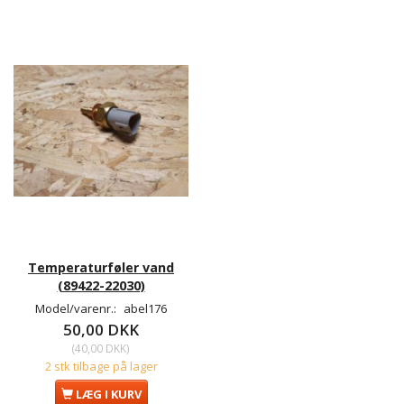
Temperaturføler vand
(89422-22030)
Model/varenr.:
abel176
50,00 DKK
(
40,00 DKK
)
2 stk tilbage på lager
LÆG I KURV