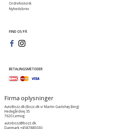
Ordrehistorik
Nyhedsbrev
FIND OS PÅ
BETALINGSMETODER
Firma oplysninger
AutoBozz.dk (Bozz.dk v/ Martin Gavlshøj Berg)
Hedegårdvej 35
7620 Lemvig
autobozz@bozz.dk
Danmark +4587885030