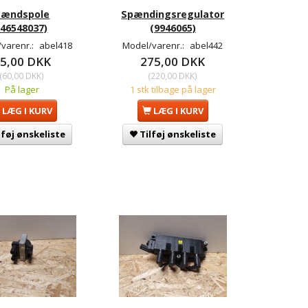
Tændspole
Spændingsregulator
(46548037)
(9946065)
varenr.:
abel418
Model/varenr.:
abel442
5,00 DKK
275,00 DKK
(
60,00 DKK
)
(
220,00 DKK
)
På lager
1 stk tilbage på lager
LÆG I KURV
LÆG I KURV
lføj ønskeliste
Tilføj ønskeliste