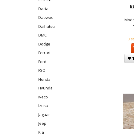
B
Dacia
Daewoo
Mode
Daihatsu
DMC
3 s
Dodge
Ferrari
T
Ford
FSO
Honda
Hyundai
Iveco
Izusu
Jaguar
Jeep
Kia