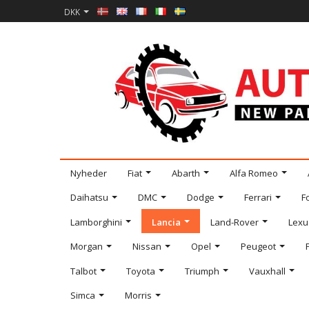
DKK
Nyheder
Fiat
Abarth
Alfa Romeo
Daihatsu
DMC
Dodge
Ferrari
F
Lamborghini
Lancia
Land-Rover
Lexu
Morgan
Nissan
Opel
Peugeot
Talbot
Toyota
Triumph
Vauxhall
Simca
Morris