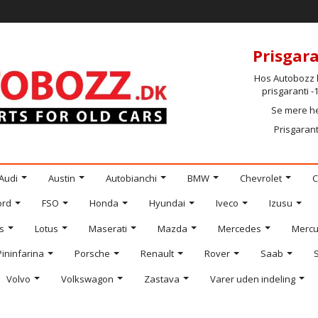
Prisgara
Hos Autobozz h
prisgaranti 
Se mere h
Prisgarant
Audi
Austin
Autobianchi
BMW
Chevrolet
C
ord
FSO
Honda
Hyundai
Iveco
Izusu
s
Lotus
Maserati
Mazda
Mercedes
Mercu
Pininfarina
Porsche
Renault
Rover
Saab
Volvo
Volkswagon
Zastava
Varer uden indeling