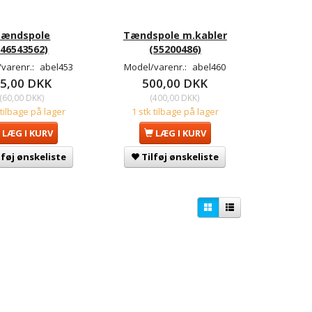
Tændspole
Tændspole m.kabler
(46543562)
(55200486)
varenr.:
abel453
Model/varenr.:
abel460
5,00 DKK
500,00 DKK
(
60,00 DKK
)
(
400,00 DKK
)
 tilbage på lager
1 stk tilbage på lager
LÆG I KURV
LÆG I KURV
lføj ønskeliste
Tilføj ønskeliste