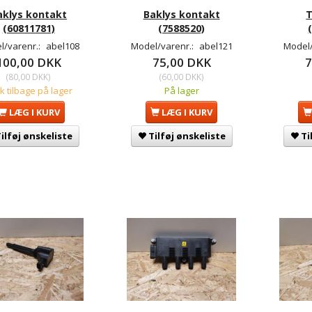
aklys kontakt
Baklys kontakt
(60811781)
(7588520)
l/varenr.:
abel108
Model/varenr.:
abel121
Model/
100,00 DKK
75,00 DKK
7
(
80,00 DKK
)
(
60,00 DKK
)
tk tilbage på lager
På lager
LÆG I KURV
LÆG I KURV
ilføj ønskeliste
Tilføj ønskeliste
Ti