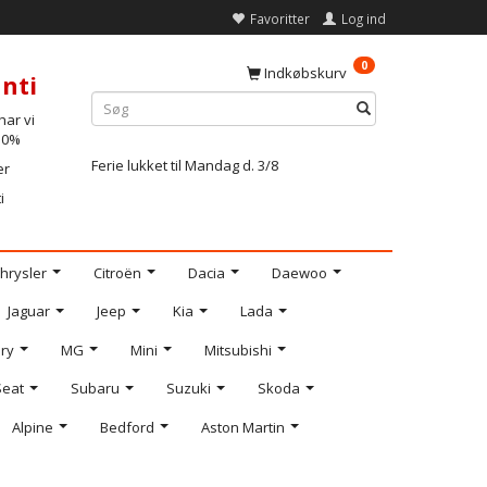
Favoritter
Log ind
0
Indkøbskurv
nti
ar vi
-10%
Ferie lukket til Mandag d. 3/8
er
i
hrysler
Citroën
Dacia
Daewoo
Jaguar
Jeep
Kia
Lada
ry
MG
Mini
Mitsubishi
Seat
Subaru
Suzuki
Skoda
Alpine
Bedford
Aston Martin