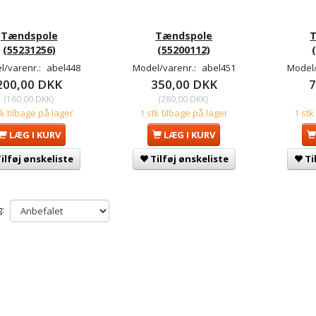
Tændspole
Tændspole
(55231256)
(55200112)
l/varenr.:
abel448
Model/varenr.:
abel451
Model/
200,00 DKK
350,00 DKK
7
(
160,00 DKK
)
(
280,00 DKK
)
tk tilbage på lager
1 stk tilbage på lager
1 stk
LÆG I KURV
LÆG I KURV
ilføj ønskeliste
Tilføj ønskeliste
Ti
: