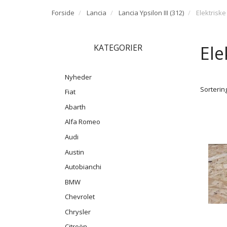
Forside
Lancia
Lancia Ypsilon III (312)
Elektriske
Ele
KATEGORIER
Nyheder
Sortering
Fiat
Abarth
Alfa Romeo
Audi
Austin
Autobianchi
BMW
Chevrolet
Chrysler
Citroën