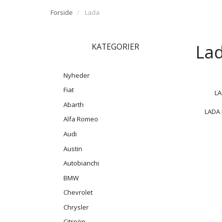
Forside
Lada
La
KATEGORIER
Nyheder
Fiat
LA
Abarth
LADA 
Alfa Romeo
Audi
Austin
Autobianchi
BMW
Chevrolet
Chrysler
Citroën