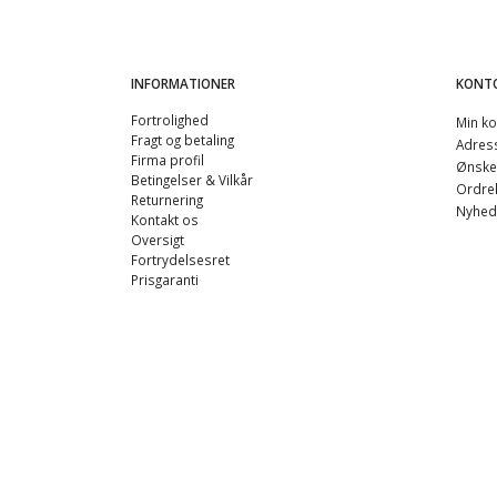
INFORMATIONER
KONT
Fortrolighed
Min ko
Fragt og betaling
Adres
Firma profil
Ønskel
Betingelser & Vilkår
Ordreh
Returnering
Nyhed
Kontakt os
Oversigt
Fortrydelsesret
Prisgaranti