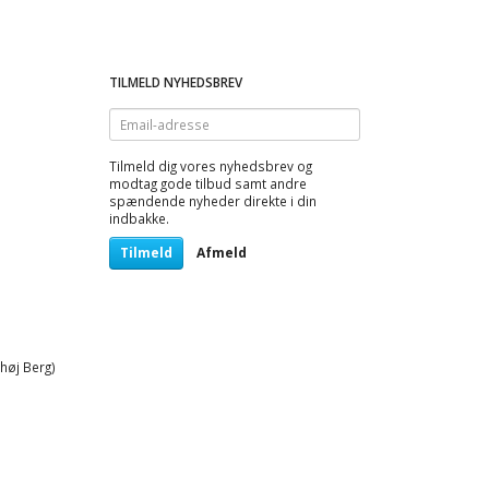
TILMELD NYHEDSBREV
Email-
adresse
Tilmeld dig vores nyhedsbrev og
modtag gode tilbud samt andre
spændende nyheder direkte i din
indbakke.
Tilmeld
Afmeld
høj Berg)