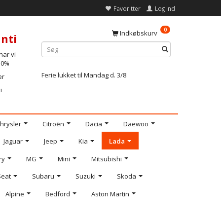
Favoritter
Log ind
0
Indkøbskurv
nti
ar vi
-10%
Ferie lukket til Mandag d. 3/8
er
i
hrysler
Citroën
Dacia
Daewoo
Jaguar
Jeep
Kia
Lada
ry
MG
Mini
Mitsubishi
Seat
Subaru
Suzuki
Skoda
Alpine
Bedford
Aston Martin