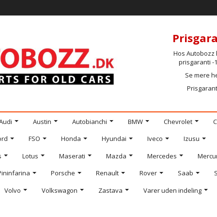
Prisgara
Hos Autobozz h
prisgaranti 
Se mere h
Prisgarant
Audi
Austin
Autobianchi
BMW
Chevrolet
C
ord
FSO
Honda
Hyundai
Iveco
Izusu
s
Lotus
Maserati
Mazda
Mercedes
Mercu
Pininfarina
Porsche
Renault
Rover
Saab
Volvo
Volkswagon
Zastava
Varer uden indeling