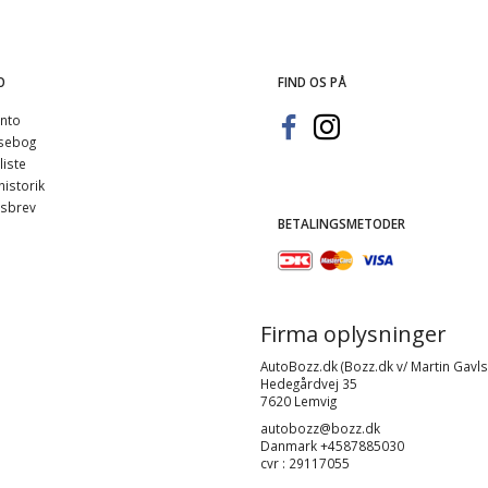
O
FIND OS PÅ
nto
sebog
iste
istorik
sbrev
BETALINGSMETODER
Firma oplysninger
AutoBozz.dk (Bozz.dk v/ Martin Gavls
Hedegårdvej 35
7620 Lemvig
autobozz@bozz.dk
Danmark +4587885030
cvr : 29117055