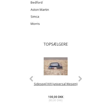
Bedford
Aston Martin
Simca
Morris
TOPSÆLGERE
Sidespejl H/V (universal Wesem)
Brændstofpump
100,00 DKK
45
(
80,00 DKK
)
(
36