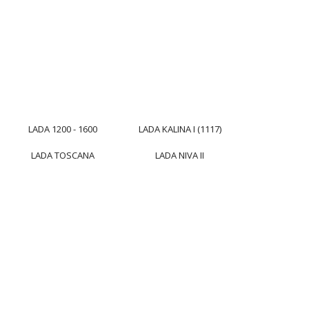
LADA 1200 - 1600
LADA KALINA I (1117)
LADA TOSCANA
LADA NIVA II