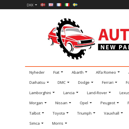
DKK
Nyheder
Fiat
Abarth
Alfa Romeo
Daihatsu
DMC
Dodge
Ferrari
F
Lamborghini
Lancia
Land-Rover
Lexu
Morgan
Nissan
Opel
Peugeot
Talbot
Toyota
Triumph
Vauxhall
Simca
Morris