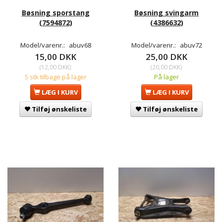
Bøsning sporstang
Bøsning svingarm
(7594872)
(4386632)
Model/varenr.:
abuv68
Model/varenr.:
abuv72
15,00 DKK
25,00 DKK
(
12,00 DKK
)
(
20,00 DKK
)
5 stk tilbage på lager
På lager
LÆG I KURV
LÆG I KURV
Tilføj ønskeliste
Tilføj ønskeliste