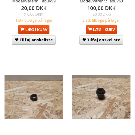
Model/varenr.:
abuv59
Model/varenr.:
abuv63
20,00 DKK
100,00 DKK
(
16,00 DKK
)
(
80,00 DKK
)
1 stk tilbage på lager
2 stk tilbage på lager
LÆG I KURV
LÆG I KURV
Tilføj ønskeliste
Tilføj ønskeliste