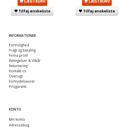
LÆG I KURV
LÆG I KURV
Tilføj ønskeliste
Tilføj ønskeliste
INFORMATIONER
Fortrolighed
Fragt og betaling
Firma profil
Betingelser & Vilkår
Returnering
Kontakt os
Oversigt
Fortrydelsesret
Prisgaranti
KONTO
Min konto
Adressebog