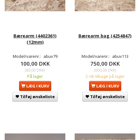
Bærearm (4402361)
Bærearm bag (4254847)
(12mm)
Model/varenr.:
abuv79
Model/varenr.:
abuv113
100,00 DKK
750,00 DKK
(
80,00 DKK
)
(
600,00 DKK
)
På lager
2 stk tilbage på lager
LÆG I KURV
LÆG I KURV
Tilføj ønskeliste
Tilføj ønskeliste