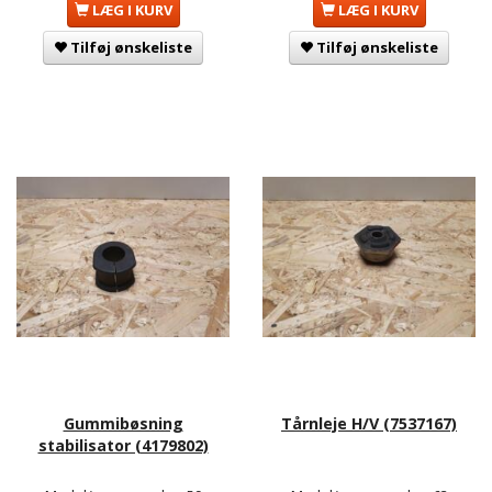
LÆG I KURV
LÆG I KURV
Tilføj ønskeliste
Tilføj ønskeliste
Gummibøsning
Tårnleje H/V (7537167)
stabilisator (4179802)