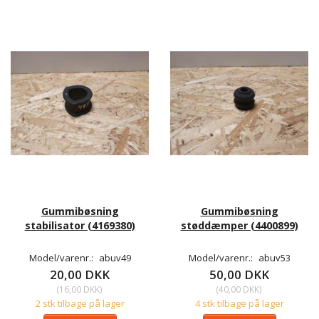
Gummibøsning
Gummibøsning
stabilisator (4169380)
støddæmper (4400899)
Model/varenr.:
abuv49
Model/varenr.:
abuv53
20,00 DKK
50,00 DKK
(
16,00 DKK
)
(
40,00 DKK
)
2 stk tilbage på lager
4 stk tilbage på lager