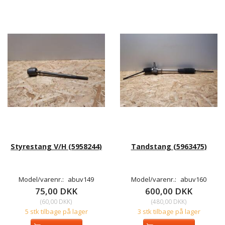
Styrestang V/H (5958244)
Tandstang (5963475)
Model/varenr.:
abuv149
Model/varenr.:
abuv160
75,00 DKK
600,00 DKK
(
60,00 DKK
)
(
480,00 DKK
)
5 stk tilbage på lager
3 stk tilbage på lager