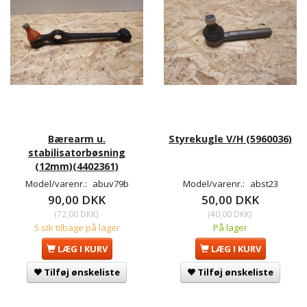
Bærearm u.
Styrekugle V/H (5960036)
stabilisatorbøsning
(12mm)(4402361)
Model/varenr.:
abuv79b
Model/varenr.:
abst23
90,00 DKK
50,00 DKK
(
72,00 DKK
)
(
40,00 DKK
)
5 stk tilbage på lager
På lager
LÆG I KURV
LÆG I KURV
Tilføj ønskeliste
Tilføj ønskeliste