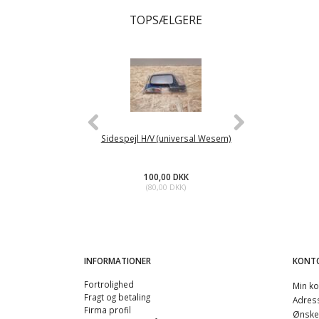
TOPSÆLGERE
Sidespejl H/V (universal Wesem)
Brændstofpump
100,00 DKK
45
(
80,00 DKK
)
(
36
INFORMATIONER
KONT
Fortrolighed
Min ko
Fragt og betaling
Adres
Firma profil
Ønskel