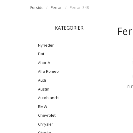
Forside
Ferrari
Ferrari 348
Fer
KATEGORIER
Nyheder
Fiat
Abarth
Alfa Romeo
Audi
EL
Austin
Autobianchi
BMW
Chevrolet
Chrysler
Citroën