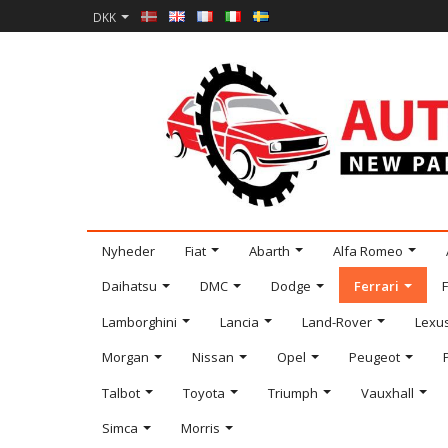
DKK
Nyheder
Fiat
Abarth
Alfa Romeo
Daihatsu
DMC
Dodge
Ferrari
Lamborghini
Lancia
Land-Rover
Lexu
Morgan
Nissan
Opel
Peugeot
Talbot
Toyota
Triumph
Vauxhall
Simca
Morris