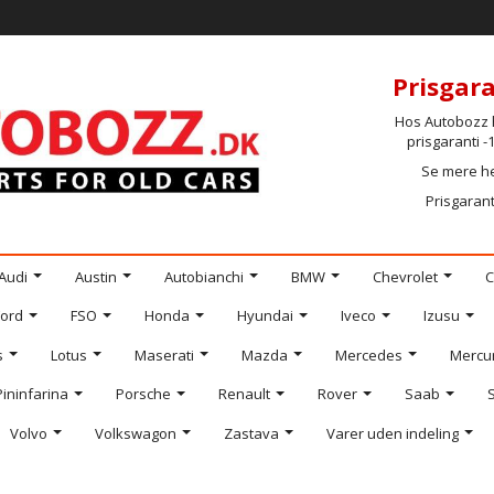
Prisgara
Hos Autobozz h
prisgaranti 
Se mere h
Prisgarant
Audi
Austin
Autobianchi
BMW
Chevrolet
C
Ford
FSO
Honda
Hyundai
Iveco
Izusu
s
Lotus
Maserati
Mazda
Mercedes
Mercu
Pininfarina
Porsche
Renault
Rover
Saab
Volvo
Volkswagon
Zastava
Varer uden indeling