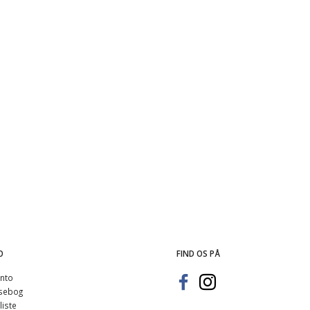
e (Alfa 155) (brugt)
Håndbremse kontakt (7729617)
Stænkskæ
(
0,00 DKK
75,00 DKK
0,00 DKK
)
(
60,00 DKK
)
O
FIND OS PÅ
nto
sebog
iste