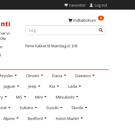
Favoritter
Log ind
0
Indkøbskurv
nti
ar vi
-10%
Ferie lukket til Mandag d. 3/8
er
i
hrysler
Citroën
Dacia
Daewoo
Jaguar
Jeep
Kia
Lada
ry
MG
Mini
Mitsubishi
Seat
Subaru
Suzuki
Skoda
Alpine
Bedford
Aston Martin