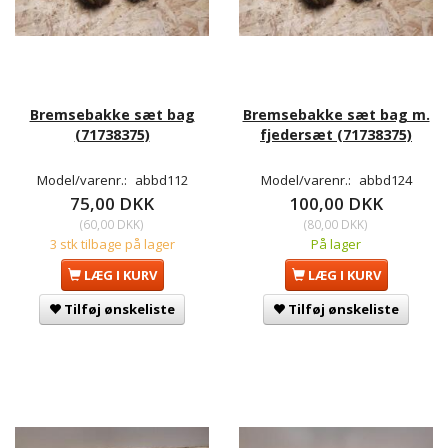
Bremsebakke sæt bag
Bremsebakke sæt bag m.
(71738375)
fjedersæt (71738375)
Model/varenr.:
abbd112
Model/varenr.:
abbd124
75,00 DKK
100,00 DKK
(
60,00 DKK
)
(
80,00 DKK
)
3 stk tilbage på lager
På lager
LÆG I KURV
LÆG I KURV
Tilføj ønskeliste
Tilføj ønskeliste