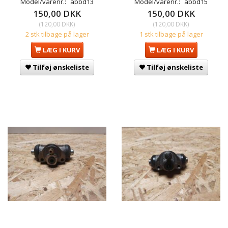
Model/varenr.:
abbd13
Model/varenr.:
abbd15
150,00 DKK
150,00 DKK
(
120,00 DKK
)
(
120,00 DKK
)
2 stk tilbage på lager
1 stk tilbage på lager
LÆG I KURV
LÆG I KURV
Tilføj ønskeliste
Tilføj ønskeliste