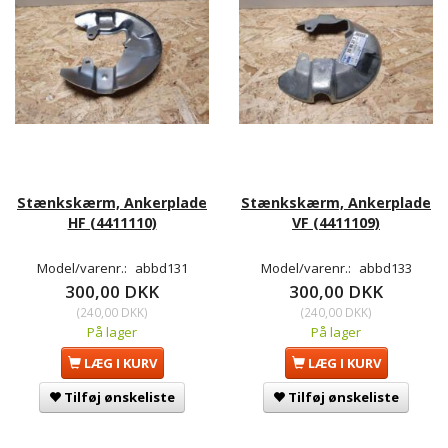
Stænkskærm, Ankerplade
Stænkskærm, Ankerplade
HF (4411110)
VF (4411109)
Model/varenr.:
abbd131
Model/varenr.:
abbd133
300,00 DKK
300,00 DKK
(
240,00 DKK
)
(
240,00 DKK
)
På lager
På lager
LÆG I KURV
LÆG I KURV
Tilføj ønskeliste
Tilføj ønskeliste