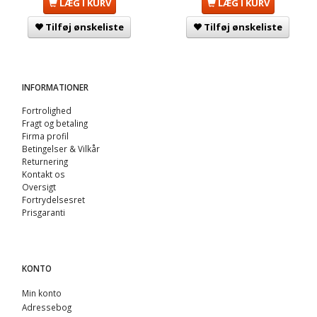
LÆG I KURV
LÆG I KURV
Tilføj ønskeliste
Tilføj ønskeliste
INFORMATIONER
Fortrolighed
Fragt og betaling
Firma profil
Betingelser & Vilkår
Returnering
Kontakt os
Oversigt
Fortrydelsesret
Prisgaranti
KONTO
Min konto
Adressebog