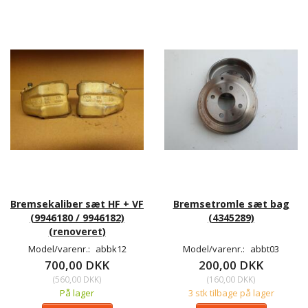
Bremsekaliber sæt HF + VF
Bremsetromle sæt bag
(9946180 / 9946182)
(4345289)
(renoveret)
Model/varenr.:
abbk12
Model/varenr.:
abbt03
700,00 DKK
200,00 DKK
(
560,00 DKK
)
(
160,00 DKK
)
På lager
3 stk tilbage på lager