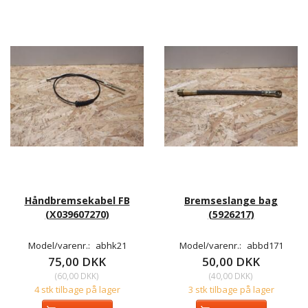
Håndbremsekabel FB
Bremseslange bag
(X039607270)
(5926217)
Model/varenr.:
abhk21
Model/varenr.:
abbd171
75,00 DKK
50,00 DKK
(
60,00 DKK
)
(
40,00 DKK
)
4 stk tilbage på lager
3 stk tilbage på lager