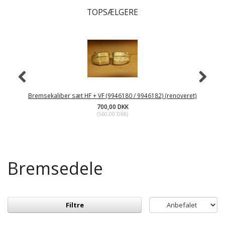
TOPSÆLGERE
Bremsekaliber sæt HF + VF (9946180 / 9946182) (renoveret)
700,00 DKK
(
560,00 DKK
)
Bremsedele
Filtre