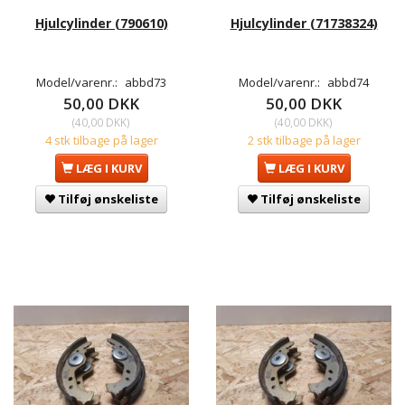
Hjulcylinder (790610)
Hjulcylinder (71738324)
Model/varenr.:
abbd73
Model/varenr.:
abbd74
50,00 DKK
50,00 DKK
(
40,00 DKK
)
(
40,00 DKK
)
4 stk tilbage på lager
2 stk tilbage på lager
LÆG I KURV
LÆG I KURV
Tilføj ønskeliste
Tilføj ønskeliste