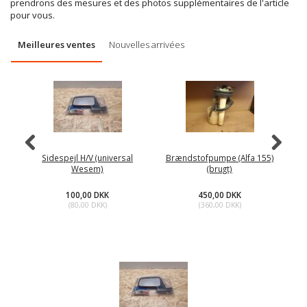
prendrons des mesures et des photos supplémentaires de l'article
pour vous.
Meilleures ventes
Nouvelles arrivées
Sidespejl H/V (universal
Brændstofpumpe (Alfa 155)
Wesem)
(brugt)
100,00 DKK
450,00 DKK
(
80,00 DKK
)
(
360,00 DKK
)