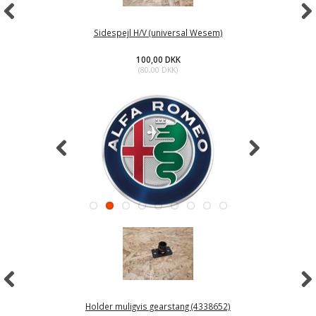
Sidespejl H/V (universal Wesem)
100,00 DKK
(
80,00 DKK
)
Holder muligvis gearstang (4338652)