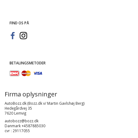
FIND OS PÅ
BETALINGSMETODER
Firma oplysninger
AutoBozz.dk (Bozz.dk v/ Martin Gavlshøj Berg)
Hedegårdvej 35
7620 Lemvig
autobozz@bozz.dk
Danmark +4587885030
cvr : 29117055